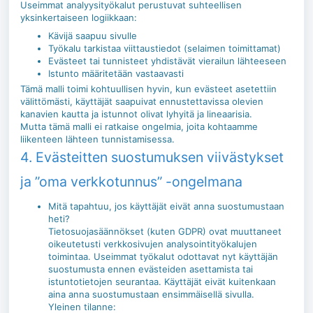
Useimmat analyysityökalut perustuvat suhteellisen
yksinkertaiseen logiikkaan:
Kävijä saapuu sivulle
Työkalu tarkistaa viittaustiedot (selaimen toimittamat)
Evästeet tai tunnisteet yhdistävät vierailun lähteeseen
Istunto määritetään vastaavasti
Tämä malli toimi kohtuullisen hyvin, kun evästeet asetettiin
välittömästi, käyttäjät saapuivat ennustettavissa olevien
kanavien kautta ja istunnot olivat lyhyitä ja lineaarisia.
Mutta tämä malli ei ratkaise ongelmia, joita kohtaamme
liikenteen lähteen tunnistamisessa.
4. Evästeitten suostumuksen viivästykset
ja ”oma verkkotunnus” -ongelmana
Mitä tapahtuu, jos käyttäjät eivät anna suostumustaan
heti?
Tietosuojasäännökset (kuten GDPR) ovat muuttaneet
oikeutetusti verkkosivujen analysointityökalujen
toimintaa. Useimmat työkalut odottavat nyt käyttäjän
suostumusta ennen evästeiden asettamista tai
istuntotietojen seurantaa. Käyttäjät eivät kuitenkaan
aina anna suostumustaan ensimmäisellä sivulla.
Yleinen tilanne: