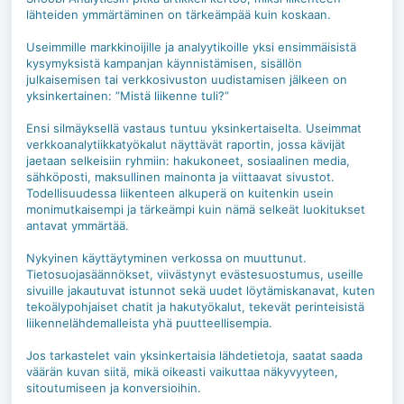
lähteiden ymmärtäminen on tärkeämpää kuin koskaan.
Useimmille markkinoijille ja analyytikoille yksi ensimmäisistä
kysymyksistä kampanjan käynnistämisen, sisällön
julkaisemisen tai verkkosivuston uudistamisen jälkeen on
yksinkertainen: ”Mistä liikenne tuli?”
Ensi silmäyksellä vastaus tuntuu yksinkertaiselta. Useimmat
verkkoanalytiikkatyökalut näyttävät raportin, jossa kävijät
jaetaan selkeisiin ryhmiin: hakukoneet, sosiaalinen media,
sähköposti, maksullinen mainonta ja viittaavat sivustot.
Todellisuudessa liikenteen alkuperä on kuitenkin usein
monimutkaisempi ja tärkeämpi kuin nämä selkeät luokitukset
antavat ymmärtää.
Nykyinen käyttäytyminen verkossa on muuttunut.
Tietosuojasäännökset, viivästynyt evästesuostumus, useille
sivuille jakautuvat istunnot sekä uudet löytämiskanavat, kuten
tekoälypohjaiset chatit ja hakutyökalut, tekevät perinteisistä
liikennelähdemalleista yhä puutteellisempia.
Jos tarkastelet vain yksinkertaisia lähdetietoja, saatat saada
väärän kuvan siitä, mikä oikeasti vaikuttaa näkyvyyteen,
sitoutumiseen ja konversioihin.