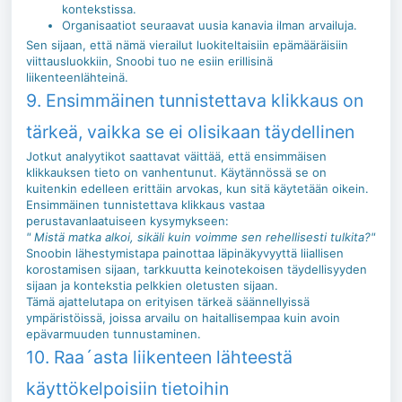
kontekstissa.
Organisaatiot seuraavat uusia kanavia ilman arvailuja.
Sen sijaan, että nämä vierailut luokiteltaisiin epämääräisiin
viittausluokkiin, Snoobi tuo ne esiin erillisinä
liikenteenlähteinä.
9. Ensimmäinen tunnistettava klikkaus on
tärkeä, vaikka se ei olisikaan täydellinen
Jotkut analyytikot saattavat väittää, että ensimmäisen
klikkauksen tieto on vanhentunut. Käytännössä se on
kuitenkin edelleen erittäin arvokas, kun sitä käytetään oikein.
Ensimmäinen tunnistettava klikkaus vastaa
perustavanlaatuiseen kysymykseen:
" Mistä matka alkoi, sikäli kuin voimme sen rehellisesti tulkita?"
Snoobin lähestymistapa painottaa läpinäkyvyyttä liiallisen
korostamisen sijaan, tarkkuutta keinotekoisen täydellisyyden
sijaan ja kontekstia pelkkien oletusten sijaan.
Tämä ajattelutapa on erityisen tärkeä säännellyissä
ympäristöissä, joissa arvailu on haitallisempaa kuin avoin
epävarmuuden tunnustaminen.
10. Raa´asta liikenteen lähteestä
käyttökelpoisiin tietoihin