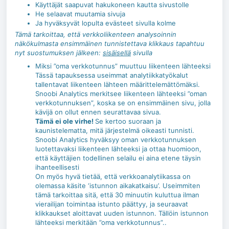
Käyttäjät saapuvat hakukoneen kautta sivustolle
He selaavat muutamia sivuja
Ja hyväksyvät lopulta evästeet sivulla kolme
Tämä tarkoittaa, että verkkoliikenteen analysoinnin
näkökulmasta ensimmäinen tunnistettava klikkaus tapahtuu
nyt suostumuksen jälkeen:
sisäisellä
sivulla
Miksi ”oma verkkotunnus” muuttuu liikenteen lähteeksi
Tässä tapauksessa useimmat analytiikkatyökalut
tallentavat liikenteen lähteen määrittelemättömäksi.
Snoobi Analytics merkitsee liikenteen lähteeksi ”oman
verkkotunnuksen”, koska se on ensimmäinen sivu, jolla
kävijä on ollut ennen seurattavaa sivua.
Tämä ei ole virhe!
Se kertoo suoraan ja
kaunistelematta, mitä järjestelmä oikeasti tunnisti.
Snoobi Analytics hyväksyy oman verkkotunnuksen
luotettavaksi liikenteen lähteeksi ja ottaa huomioon,
että käyttäjien todellinen selailu ei aina etene täysin
ihanteellisesti
On myös hyvä tietää, että verkkoanalytiikassa on
olemassa käsite ‘istunnon aikakatkaisu’. Useimmiten
tämä tarkoittaa sitä, että 30 minuutin kuluttua ilman
vierailijan toimintaa istunto päättyy, ja seuraavat
klikkaukset aloittavat uuden istunnon. Tällöin istunnon
lähteeksi merkitään ”oma verkkotunnus”..