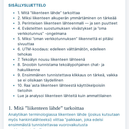
SISÄLLYSLUETTELO
1. Mitä ”liikenteen lähde” tarkoittaa
2. Miksi liikenteen alkuperän ymmärtäminen on tärkeää
3. Perinteisen liikenteen lähteenmalli — ja sen puutteet
4. Evästeitten suostumuksen viivästykset ja ”oma
verkkotunnus” -ongelmana
5. Miksi ”oman verkkotunnuksen” liikennettä ei pitäisi
sivuuttaa
6. UTM-koodaus: edelleen välttämätön, edelleen
tehokas
7. Tekoälyn nousu liikenteen lähteenä
8. Snoobin tunnistama tekoälypohjainen chat- ja
hakuliikenne
9. Ensimmäinen tunnistettava klikkaus on tärkeä, vaikka
se ei olisikaan täydellinen
10. Raa´asta liikenteen lähteestä käyttökelpoisiin
tietoihin
Lue ja analysoi liikenteen lähteitä kuin ammattilainen
1. Mitä ”liikenteen lähde” tarkoittaa
Analytiikan terminologiassa liikenteen lähde (joskus kutsutaan
myös hankintalähteeksi) viittaa ”paikkaan, joka edelsi
ensimmäistä tunnistettavaa vuorovaikutusta