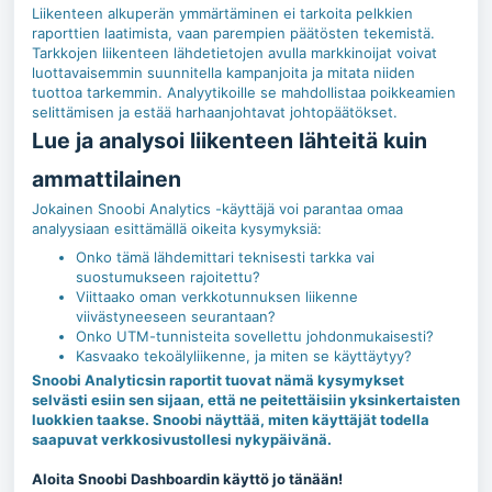
Liikenteen alkuperän ymmärtäminen ei tarkoita pelkkien
raporttien laatimista, vaan parempien päätösten tekemistä.
Tarkkojen liikenteen lähdetietojen avulla markkinoijat voivat
luottavaisemmin suunnitella kampanjoita ja mitata niiden
tuottoa tarkemmin. Analyytikoille se mahdollistaa poikkeamien
selittämisen ja estää harhaanjohtavat johtopäätökset.
Lue ja analysoi liikenteen lähteitä kuin
ammattilainen
Jokainen Snoobi Analytics -käyttäjä voi parantaa omaa
analyysiaan esittämällä oikeita kysymyksiä:
Onko tämä lähdemittari teknisesti tarkka vai
suostumukseen rajoitettu?
Viittaako oman verkkotunnuksen liikenne
viivästyneeseen seurantaan?
Onko UTM-tunnisteita sovellettu johdonmukaisesti?
Kasvaako tekoälyliikenne, ja miten se käyttäytyy?
Snoobi Analyticsin raportit tuovat nämä kysymykset
selvästi esiin sen sijaan, että ne peitettäisiin yksinkertaisten
luokkien taakse. Snoobi näyttää, miten käyttäjät todella
saapuvat verkkosivustollesi nykypäivänä.
Aloita Snoobi Dashboardin käyttö jo tänään!