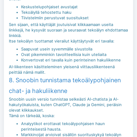
Keskustelupohjaiset avustajat
Tekoälyllä tehostettu haku
Tiivistelmiin perustuvat suositukset
Sen sijaan, että käyttäjät joutuisivat klikkaamaan useita
linkkejä, he kysyvät suoraan ja seuraavat tekoälyn ehdottamaa
linkkiä.
Itse tekoälyn tuottamat vierailut käyttäytyvät eri tavalla:
Saapuvat usein syvemmälle sivustolla
Ovat pikemminkin tavoitteellisia kuin uteliaita
Konvertovat eri tavalla kuin perinteinen hakuliikenne
AI-liikenteen käsitteleminen yleisenä viittausliikenteenä
peittää nämä mallit.
8. Snoobin tunnistama tekoälypohjainen
chat- ja hakuliikenne
Snoobin uusin versio tunnistaa selkeästi AI-chatista ja AI-
hakutyökaluista, kuten ChatGPT, Claude ja Gemini, peräisin
olevat klikkaukset.
Tämä on tärkeää, koska:
Analyytikot erottavat tekoälypohjaisen haun
perinteisestä hausta.
Markkinoijat arvioivat sisällön suorituskykyä tekoälyn