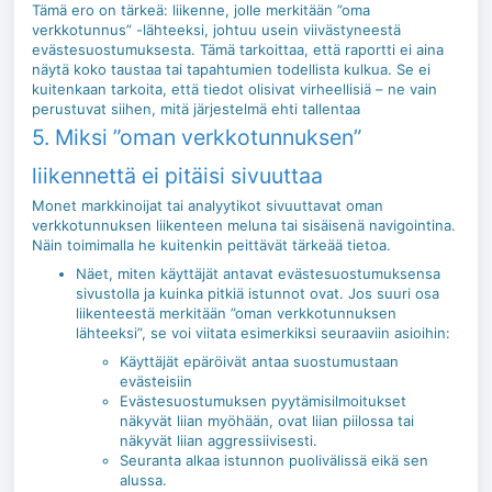
Tämä ero on tärkeä: liikenne, jolle merkitään ”oma
verkkotunnus” -lähteeksi, johtuu usein viivästyneestä
evästesuostumuksesta. Tämä tarkoittaa, että raportti ei aina
näytä koko taustaa tai tapahtumien todellista kulkua. Se ei
kuitenkaan tarkoita, että tiedot olisivat virheellisiä – ne vain
perustuvat siihen, mitä järjestelmä ehti tallentaa
5. Miksi ”oman verkkotunnuksen”
liikennettä ei pitäisi sivuuttaa
Monet markkinoijat tai analyytikot sivuuttavat oman
verkkotunnuksen liikenteen meluna tai sisäisenä navigointina.
Näin toimimalla he kuitenkin peittävät tärkeää tietoa.
Näet, miten käyttäjät antavat evästesuostumuksensa
sivustolla ja kuinka pitkiä istunnot ovat. Jos suuri osa
liikenteestä merkitään ”oman verkkotunnuksen
lähteeksi”, se voi viitata esimerkiksi seuraaviin asioihin:
Käyttäjät epäröivät antaa suostumustaan
evästeisiin
Evästesuostumuksen pyytämisilmoitukset
näkyvät liian myöhään, ovat liian piilossa tai
näkyvät liian aggressiivisesti.
Seuranta alkaa istunnon puolivälissä eikä sen
alussa.