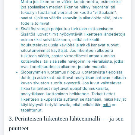
Mutta jos liikenne on väärin kohdennettu, esimerkiksi
jos sosiaalisen median liikenne näkyy ”suorana” tai
tekoälyn tuottamat vierailut on koottu ”viittauksiin”,
saatat sijoittaa vääriin kanaviin ja aliarvioida niitä, jotka
todella toimivat.
Sisältöstrategia pohjautuu tarkkaan mittaamiseen
Sisältöä luovat tiimit hyödyntävät liikenteen lähdetietoja
esimerkiksi selvittääkseen, mitkä artikkelit
houkuttelevat uusia kävijöitä ja mitkä kanavat tuovat
sitoutuneimmat käyttäjät. Jos liikenteen alkuperä
tulkitaan väärin, saatat virheellisesti antaa kunnian
kotisivullesi tai sisäiselle navigoinnille vierailuista, jotka
ovat todellisuudessa alkaneet jostain muualta.
Sidosryhmien luottamus riippuu luotettavista tiedoista
Johto ja asiakkaat odottavat analytiikan antavan selkeän
kuvan sivuston suorituskyvystä. Jos luvut vaihtelevat
liikaa tai lähteet näyttävät epäjohdonmukaisilta,
analytiikkaan luottaminen heikkenee. Tarkat tiedot
liikenteen alkuperästä auttavat selittämään, miksi kävijät
käyttäytyvät tietyllä tavalla, eikä pelkästään
mitä
on
tapahtunut.
3. Perinteisen liikenteen lähteenmalli — ja sen
puutteet