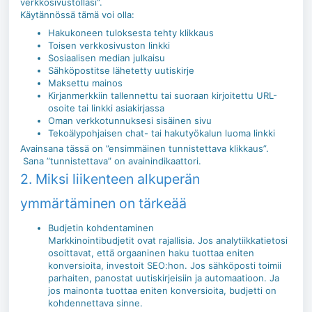
verkkosivustollasi”.
Käytännössä tämä voi olla:
Hakukoneen tuloksesta tehty klikkaus
Toisen verkkosivuston linkki
Sosiaalisen median julkaisu
Sähköpostitse lähetetty uutiskirje
Maksettu mainos
Kirjanmerkkiin tallennettu tai suoraan kirjoitettu URL-
osoite tai linkki asiakirjassa
Oman verkkotunnuksesi sisäinen sivu
Tekoälypohjaisen chat- tai hakutyökalun luoma linkki
Avainsana tässä on ”ensimmäinen tunnistettava klikkaus”.
Sana ”tunnistettava” on avainindikaattori.
2. Miksi liikenteen alkuperän
ymmärtäminen on tärkeää
Budjetin kohdentaminen
Markkinointibudjetit ovat rajallisia. Jos analytiikkatietosi
osoittavat, että orgaaninen haku tuottaa eniten
konversioita, investoit SEO:hon. Jos sähköposti toimii
parhaiten, panostat uutiskirjeisiin ja automaatioon. Ja
jos mainonta tuottaa eniten konversioita, budjetti on
kohdennettava sinne.