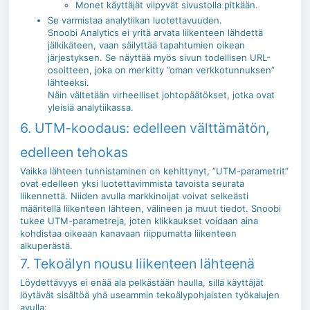
Monet käyttäjät viipyvät sivustolla pitkään.
Se varmistaa analytiikan luotettavuuden.
Snoobi Analytics ei yritä arvata liikenteen lähdettä
jälkikäteen, vaan säilyttää tapahtumien oikean
järjestyksen. Se näyttää myös sivun todellisen URL-
osoitteen, joka on merkitty ”oman verkkotunnuksen”
lähteeksi.
Näin vältetään virheelliset johtopäätökset, jotka ovat
yleisiä analytiikassa.
6. UTM-koodaus: edelleen välttämätön,
edelleen tehokas
Vaikka lähteen tunnistaminen on kehittynyt, ”UTM-parametrit”
ovat edelleen yksi luotettavimmista tavoista seurata
liikennettä. Niiden avulla markkinoijat voivat selkeästi
määritellä liikenteen lähteen, välineen ja muut tiedot. Snoobi
tukee UTM-parametreja, joten klikkaukset voidaan aina
kohdistaa oikeaan kanavaan riippumatta liikenteen
alkuperästä.
7. Tekoälyn nousu liikenteen lähteenä
Löydettävyys ei enää ala pelkästään haulla, sillä käyttäjät
löytävät sisältöä yhä useammin tekoälypohjaisten työkalujen
avulla: